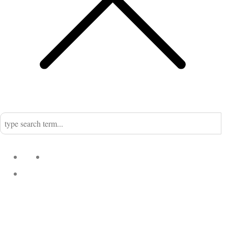
Home
Nadine
Kategorien
Einrichtung
Küchengeflüster
Desserts
Fleisch
Fisch
Kekse &
Suppen