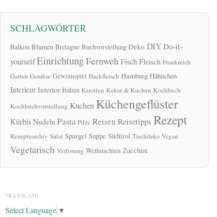
SCHLAGWÖRTER
DIY
Do-it-
Deko
Balkon
Blumen
Bretagne
Buchvorstellung
Einrichtung
Fernweh
yourself
Fisch
Fleisch
Frankreich
Hamburg
Gewinnspiel
Hähnchen
Garten
Gemüse
Hackfleisch
Interieur
Interior
Italien
Karotten
Kekse & Kuchen
Kochbuch
Küchengeflüster
Kuchen
Kochbuchvorstellung
Rezept
Pasta
Reisen
Reisetipps
Kürbis
Nudeln
Pilze
Spargel
Suppe
Südtirol
Rezeptearchiv
Salat
Tischdeko
Vegan
Vegetarisch
Zucchini
Weihnachten
Verlosung
TRANSLATE
Select Language
▼