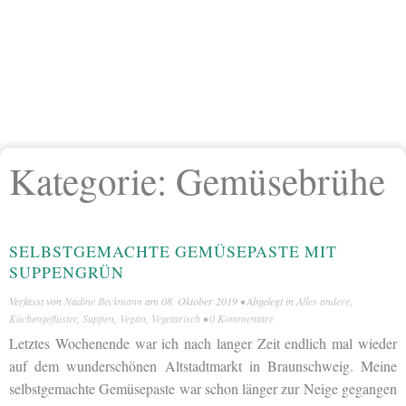
Kategorie:
Gemüsebrühe
SELBSTGEMACHTE GEMÜSEPASTE MIT
SUPPENGRÜN
Verfasst von
Nadine Beckmann
am
08. Oktober 2019
• Abgelegt in
Alles andere
,
Küchengeflüster
,
Suppen
,
Vegan
,
Vegetarisch
•
0 Kommentare
Letztes Wochenende war ich nach langer Zeit endlich mal wieder
auf dem wunderschönen Altstadtmarkt in Braunschweig. Meine
selbstgemachte Gemüsepaste war schon länger zur Neige gegangen