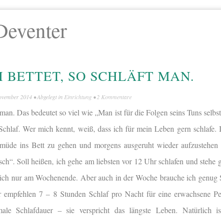
Deventer
 BETTET, SO SCHLÄFT MAN.
ovember 2014
• Abgelegt in
Einrichtung
•
2 Kommentare
 man. Das bedeutet so viel wie „Man ist für die Folgen seins Tuns selbst
hlaf. Wer mich kennt, weiß, dass ich für mein Leben gern schlafe. Ic
 müde ins Bett zu gehen und morgens ausgeruht wieder aufzustehen
ch“. Soll heißen, ich gehe am liebsten vor 12 Uhr schlafen und stehe
lich nur am Wochenende. Aber auch in der Woche brauche ich genug S
er empfehlen 7 – 8 Stunden Schlaf pro Nacht für eine erwachsene P
male Schlafdauer – sie verspricht das längste Leben. Natürlich i