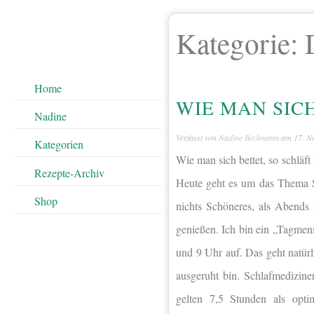
Kategorie:
Home
WIE MAN SICH
Nadine
Verfasst von
Nadine Beckmann
am
17. N
Kategorien
Wie man sich bettet, so schläft
Rezepte-Archiv
Heute geht es um das Thema Sc
Shop
nichts Schöneres, als Abends
genießen. Ich bin ein „Tagmens
und 9 Uhr auf. Das geht natür
ausgeruht bin. Schlafmedizin
gelten 7,5 Stunden als opti