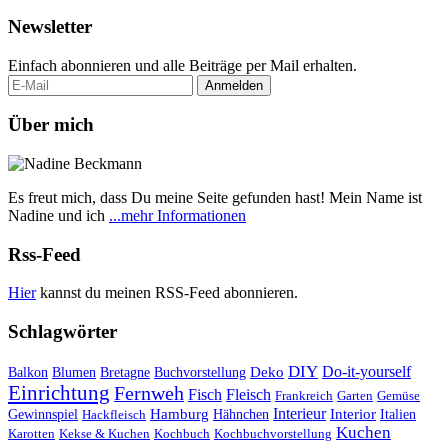
Newsletter
Einfach abonnieren und alle Beiträge per Mail erhalten.
Über mich
Es freut mich, dass Du meine Seite gefunden hast! Mein Name ist
Nadine und ich
...mehr Informationen
Rss-Feed
Hier
kannst du meinen RSS-Feed abonnieren.
Schlagwörter
DIY
Do-it-yourself
Deko
Balkon
Blumen
Bretagne
Buchvorstellung
Einrichtung
Fernweh
Fisch
Fleisch
Frankreich
Garten
Gemüse
Interieur
Hamburg
Hähnchen
Interior
Italien
Gewinnspiel
Hackfleisch
Kuchen
Karotten
Kekse & Kuchen
Kochbuch
Kochbuchvorstellung