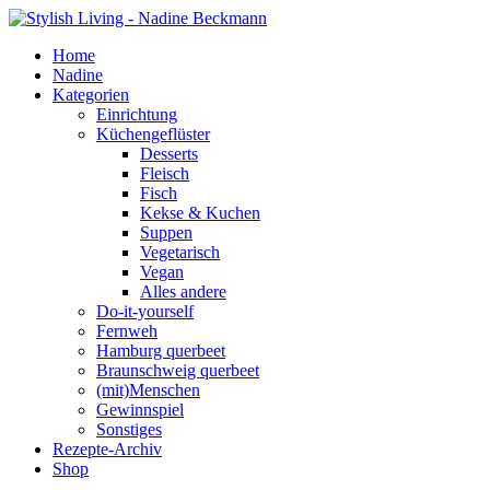
Home
Nadine
Kategorien
Einrichtung
Küchengeflüster
Desserts
Fleisch
Fisch
Kekse & Kuchen
Suppen
Vegetarisch
Vegan
Alles andere
Do-it-yourself
Fernweh
Hamburg querbeet
Braunschweig querbeet
(mit)Menschen
Gewinnspiel
Sonstiges
Rezepte-Archiv
Shop