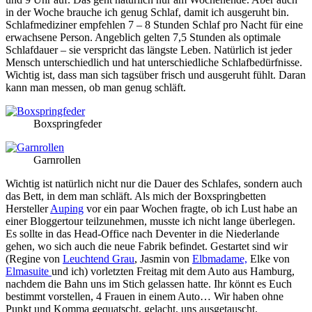
in der Woche brauche ich genug Schlaf, damit ich ausgeruht bin.
Schlafmediziner empfehlen 7 – 8 Stunden Schlaf pro Nacht für eine
erwachsene Person. Angeblich gelten 7,5 Stunden als optimale
Schlafdauer – sie verspricht das längste Leben. Natürlich ist jeder
Mensch unterschiedlich und hat unterschiedliche Schlafbedürfnisse.
Wichtig ist, dass man sich tagsüber frisch und ausgeruht fühlt. Daran
kann man messen, ob man genug schläft.
Boxspringfeder
Garnrollen
Wichtig ist natürlich nicht nur die Dauer des Schlafes, sondern auch
das Bett, in dem man schläft. Als mich der Boxspringbetten
Hersteller
Auping
vor ein paar Wochen fragte, ob ich Lust habe an
einer Bloggertour teilzunehmen, musste ich nicht lange überlegen.
Es sollte in das Head-Office nach Deventer in die Niederlande
gehen, wo sich auch die neue Fabrik befindet. Gestartet sind wir
(Regine von
Leuchtend Grau
, Jasmin von
Elbmadame,
Elke von
Elmasuite
und ich) vorletzten Freitag mit dem Auto aus Hamburg,
nachdem die Bahn uns im Stich gelassen hatte. Ihr könnt es Euch
bestimmt vorstellen, 4 Frauen in einem Auto… Wir haben ohne
Punkt und Komma gequatscht, gelacht, uns ausgetauscht.