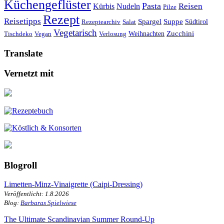
Küchengeflüster
Pasta
Reisen
Kürbis
Nudeln
Pilze
Rezept
Reisetipps
Spargel
Suppe
Südtirol
Rezeptearchiv
Salat
Vegetarisch
Weihnachten
Zucchini
Tischdeko
Vegan
Verlosung
Translate
Vernetzt mit
Blogroll
Limetten-Minz-Vinaigrette (Caipi-Dressing)
Veröffentlicht: 1.8.2026
Blog:
Barbaras Spielwiese
The Ultimate Scandinavian Summer Round-Up