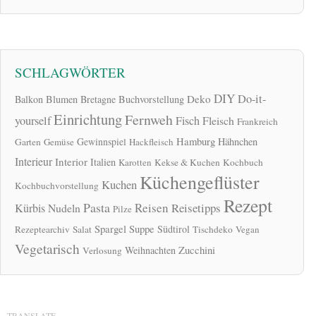
SCHLAGWÖRTER
DIY
Do-it-
Deko
Balkon
Blumen
Bretagne
Buchvorstellung
Einrichtung
Fernweh
yourself
Fisch
Fleisch
Frankreich
Hamburg
Gewinnspiel
Hähnchen
Garten
Gemüse
Hackfleisch
Interieur
Interior
Italien
Karotten
Kekse & Kuchen
Kochbuch
Küchengeflüster
Kuchen
Kochbuchvorstellung
Rezept
Pasta
Reisen
Reisetipps
Kürbis
Nudeln
Pilze
Spargel
Suppe
Südtirol
Rezeptearchiv
Salat
Tischdeko
Vegan
Vegetarisch
Zucchini
Weihnachten
Verlosung
TRANSLATE