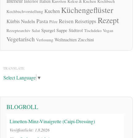
Interieur
Interior
Italien
Karotten
Kekse & Kuchen
Kochbuch
Küchengeflüster
Kuchen
Kochbuchvorstellung
Rezept
Pasta
Reisen
Reisetipps
Kürbis
Nudeln
Pilze
Spargel
Suppe
Südtirol
Rezeptearchiv
Salat
Tischdeko
Vegan
Vegetarisch
Zucchini
Weihnachten
Verlosung
TRANSLATE
Select Language
▼
BLOGROLL
Limetten-Minz-Vinaigrette (Caipi-Dressing)
Veröffentlicht: 1.8.2026