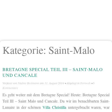
Kategorie:
Saint-Malo
BRETAGNE SPECIAL TEIL III – SAINT-MALO
UND CANCALE
Verfasst von
Nadine Beckmann
am
11. August 2014
• Abgelegt in
Fernweh
•
6
Kommentare
Es geht weiter mit dem Bretagne Special! Heute: Bretagne Special
Teil III – Saint Malo und Cancale. Da wir im benachbarten Saint-
Lunaire in der schönen
Villa Christilla
untergebracht waren, war