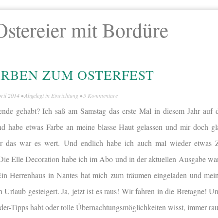
Ostereier mit Bordüre
ÄRBEN ZUM OSTERFEST
pril 2014
• Abgelegt in
Einrichtung
•
5 Kommentare
ende gehabt? Ich saß am Samstag das erste Mal in diesem Jahr auf
d habe etwas Farbe an meine blasse Haut gelassen und mir doch gla
 das war es wert. Und endlich habe ich auch mal wieder etwas Z
 Die Elle Decoration habe ich im Abo und in der aktuellen Ausgabe wa
in Herrenhaus in Nantes hat mich zum träumen eingeladen und mein
 Urlaub gesteigert. Ja, jetzt ist es raus! Wir fahren in die Bretagne! U
sider-Tipps habt oder tolle Übernachtungsmöglichkeiten wisst, immer rau