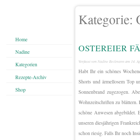
Kategorie:
Home
OSTEREIER F
Nadine
Verfasst von
Nadine Beckmann
am
14. A
Kategorien
Habt Ihr ein schönes Wochen
Rezepte-Archiv
Shorts und ärmellosem Top un
Shop
Sonnenbrand zugezogen. Aber
Wohnzeitschriften zu blättern.
schöne Anwesen abgebildet. E
unseren diesjährigen Frankreich
schon riesig. Falls Ihr noch In