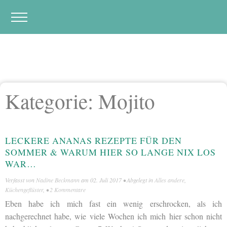
Kategorie:
Mojito
LECKERE ANANAS REZEPTE FÜR DEN
SOMMER & WARUM HIER SO LANGE NIX LOS
WAR…
Verfasst von
Nadine Beckmann
am
02. Juli 2017
• Abgelegt in
Alles andere
,
Küchengeflüster
, •
2 Kommentare
Eben habe ich mich fast ein wenig erschrocken, als ich
nachgerechnet habe, wie viele Wochen ich mich hier schon nicht