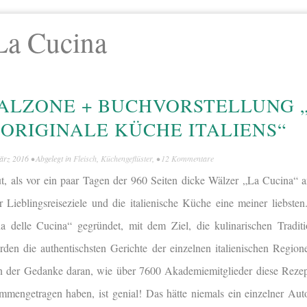
La Cucina
ALZONE + BUCHVORSTELLUNG 
 ORIGINALE KÜCHE ITALIENS“
ärz 2016
• Abgelegt in
Fleisch
,
Küchengeflüster
, •
12 Kommentare
t, als vor ein paar Tagen der 960 Seiten dicke Wälzer „La Cucina“ 
er Lieblingsreiseziele und die italienische Küche eine meiner liebst
na delle Cucina“ gegründet, mit dem Ziel, die kulinarischen Traditi
rden die authentischsten Gerichte der einzelnen italienischen Region
lein der Gedanke daran, wie über 7600 Akademiemitglieder diese Rez
mengetragen haben, ist genial! Das hätte niemals ein einzelner Auto