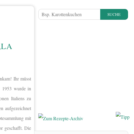
SUCHE
„LA
ankam! Ihr müsst
en. 1953 wurde in
onen Italiens zu
en aufgezeichnet
eptesammlung mit
r geschafft. Die