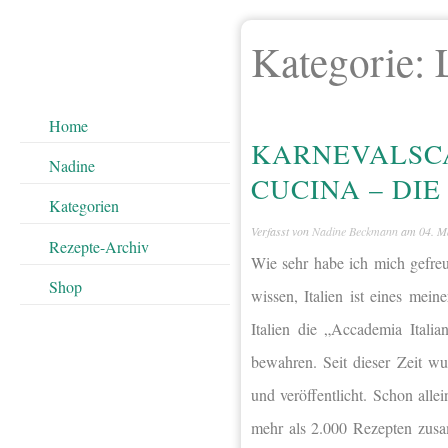
Kategorie:
Home
KARNEVALSC
Nadine
CUCINA – DIE
Kategorien
Verfasst von
Nadine Beckmann
am
04. M
Rezepte-Archiv
Wie sehr habe ich mich gefreu
Shop
wissen, Italien ist eines mein
Italien die „Accademia Italia
bewahren. Seit dieser Zeit wu
und veröffentlicht. Schon al
mehr als 2.000 Rezepten zusam