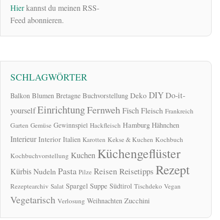
Hier
kannst du meinen RSS-
Feed abonnieren.
SCHLAGWÖRTER
DIY
Do-it-
Deko
Balkon
Blumen
Bretagne
Buchvorstellung
Einrichtung
Fernweh
yourself
Fisch
Fleisch
Frankreich
Hamburg
Gewinnspiel
Hähnchen
Garten
Gemüse
Hackfleisch
Interieur
Interior
Italien
Karotten
Kekse & Kuchen
Kochbuch
Küchengeflüster
Kuchen
Kochbuchvorstellung
Rezept
Pasta
Reisen
Reisetipps
Kürbis
Nudeln
Pilze
Spargel
Suppe
Südtirol
Rezeptearchiv
Salat
Tischdeko
Vegan
Vegetarisch
Zucchini
Weihnachten
Verlosung