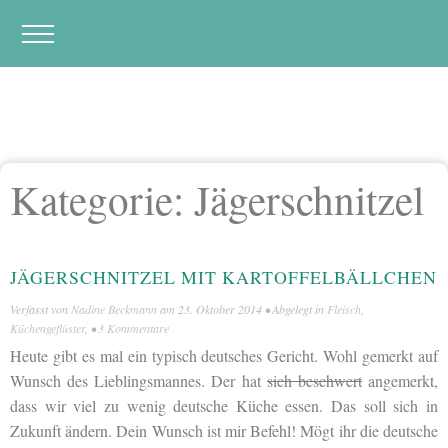
Kategorie:
Jägerschnitzel
JÄGERSCHNITZEL MIT KARTOFFELBÄLLCHEN
Verfasst von
Nadine Beckmann
am
23. Oktober 2014
• Abgelegt in
Fleisch
,
Küchengeflüster
, •
3 Kommentare
Heute gibt es mal ein typisch deutsches Gericht. Wohl gemerkt auf
Wunsch des Lieblingsmannes. Der hat
sich beschwert
angemerkt,
dass wir viel zu wenig deutsche Küche essen. Das soll sich in
Zukunft ändern. Dein Wunsch ist mir Befehl! Mögt ihr die deutsche