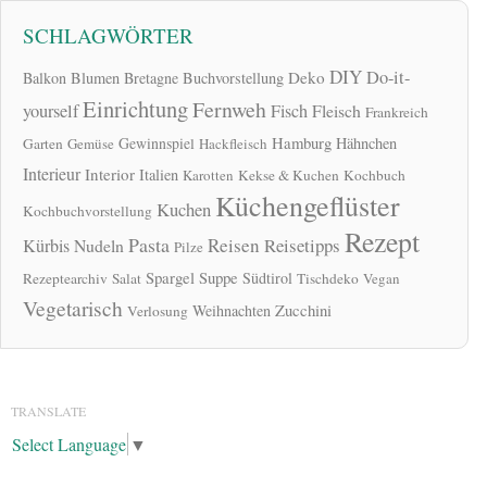
SCHLAGWÖRTER
DIY
Do-it-
Deko
Balkon
Blumen
Bretagne
Buchvorstellung
Einrichtung
Fernweh
yourself
Fisch
Fleisch
Frankreich
Hamburg
Gewinnspiel
Hähnchen
Garten
Gemüse
Hackfleisch
Interieur
Interior
Italien
Karotten
Kekse & Kuchen
Kochbuch
Küchengeflüster
Kuchen
Kochbuchvorstellung
Rezept
Pasta
Reisen
Reisetipps
Kürbis
Nudeln
Pilze
Spargel
Suppe
Südtirol
Rezeptearchiv
Salat
Tischdeko
Vegan
Vegetarisch
Zucchini
Weihnachten
Verlosung
TRANSLATE
Select Language
▼