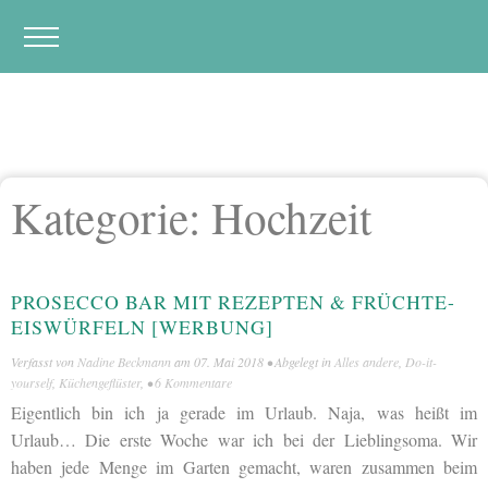
Kategorie:
Hochzeit
PROSECCO BAR MIT REZEPTEN & FRÜCHTE-
EISWÜRFELN [WERBUNG]
Verfasst von
Nadine Beckmann
am
07. Mai 2018
• Abgelegt in
Alles andere
,
Do-it-
yourself
,
Küchengeflüster
, •
6 Kommentare
Eigentlich bin ich ja gerade im Urlaub. Naja, was heißt im
Urlaub… Die erste Woche war ich bei der Lieblingsoma. Wir
haben jede Menge im Garten gemacht, waren zusammen beim