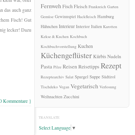
Fernweh
Fisch
Fleisch
Frankreich
Garten
an das auch ganz
Hamburg
Gewinnspiel
Gemüse
Hackfleisch
schem Fisch! Gut
Interieur
Interior
Hähnchen
Italien
Karotten
nnig lecker! Dazu
Kekse & Kuchen
Kochbuch
Kuchen
Kochbuchvorstellung
Küchengeflüster
Kürbis
Nudeln
Rezept
Pasta
Reisen
Reisetipps
Pilze
Spargel
Suppe
Südtirol
Rezeptearchiv
Salat
Vegetarisch
Tischdeko
Vegan
Verlosung
Zucchini
Weihnachten
 0 Kommentare }
TRANSLATE
Select Language
▼