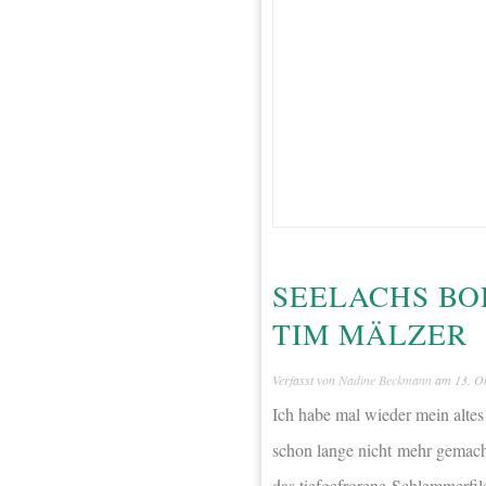
SEELACHS BO
TIM MÄLZER
Verfasst von
Nadine Beckmann
am
13. O
Ich habe mal wieder mein alte
schon lange nicht mehr gemach
das tiefgefrorene Schlemmerfile