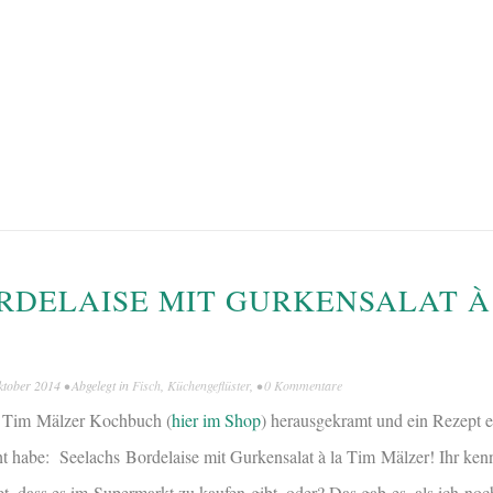
RDELAISE MIT GURKENSALAT À
ktober 2014
• Abgelegt in
Fisch
,
Küchengeflüster
, •
0 Kommentare
s Tim Mälzer Kochbuch (
hier im Shop
) herausgekramt und ein Rezept e
t habe: Seelachs Bordelaise mit Gurkensalat à la Tim Mälzer! Ihr ken
t, dass es im Supermarkt zu kaufen gibt, oder? Das gab es, als ich noch