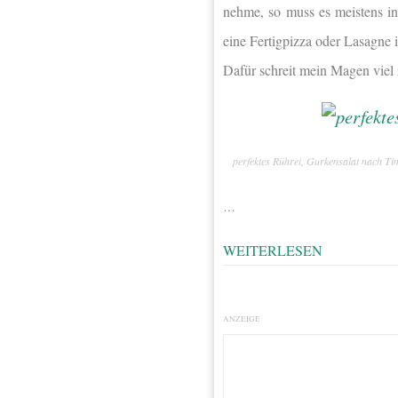
nehme, so muss es meistens in
eine Fertigpizza oder Lasagne i
Dafür schreit mein Magen viel 
perfektes Rührei, Gurkensalat nach Ti
…
WEITERLESEN
ANZEIGE