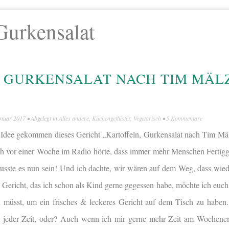
Gurkensalat
 GURKENSALAT NACH TIM MÄL
anuar 2017
• Abgelegt in
Alles andere
,
Küchengeflüster
,
Vegetarisch
•
5 Kommentare
ie Idee gekommen dieses Gericht „Kartoffeln, Gurkensalat nach Tim Mä
ch vor einer Woche im Radio hörte, dass immer mehr Menschen Fertigg
usste es nun sein! Und ich dachte, wir wären auf dem Weg, dass wie
Gericht, das ich schon als Kind gerne gegessen habe, möchte ich euch
müsst, um ein frisches & leckeres Gericht auf dem Tisch zu haben
 jeder Zeit, oder? Auch wenn ich mir gerne mehr Zeit am Wochene