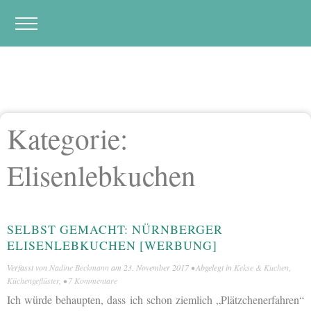
Kategorie:
Elisenlebkuchen
SELBST GEMACHT: NÜRNBERGER
ELISENLEBKUCHEN [WERBUNG]
Verfasst von
Nadine Beckmann
am
23. November 2017
• Abgelegt in
Kekse & Kuchen
,
Küchengeflüster
, •
7 Kommentare
Ich würde behaupten, dass ich schon ziemlich „Plätzchenerfahren“