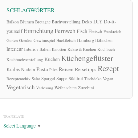
SCHLAGWÖRTER
DIY
Do-it-
Deko
Balkon
Blumen
Bretagne
Buchvorstellung
Einrichtung
Fernweh
yourself
Fisch
Fleisch
Frankreich
Hamburg
Gewinnspiel
Hähnchen
Garten
Gemüse
Hackfleisch
Interieur
Interior
Italien
Karotten
Kekse & Kuchen
Kochbuch
Küchengeflüster
Kuchen
Kochbuchvorstellung
Rezept
Pasta
Reisen
Reisetipps
Kürbis
Nudeln
Pilze
Spargel
Suppe
Südtirol
Rezeptearchiv
Salat
Tischdeko
Vegan
Vegetarisch
Zucchini
Weihnachten
Verlosung
TRANSLATE
Select Language
▼