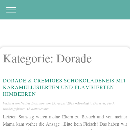
Kategorie:
Dorade
DORADE & CREMIGES SCHOKOLADENEIS MIT
KARAMELLISIERTEN UND FLAMBIERTEN
HIMBEEREN
Verfasst von
Nadine Beckmann
am
23. August 2013
• Abgelegt in
Desserts
,
Fisch
,
Küchengeflüster
, •
8 Kommentare
Letzten Samstag waren meine Eltern zu Besuch und von meiner
Mama kam vorher die Ansage „Bitte kein Fleisch! Das haben wir