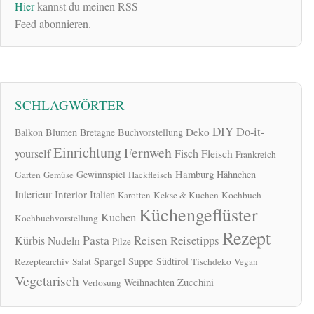
Hier
kannst du meinen RSS-
Feed abonnieren.
SCHLAGWÖRTER
DIY
Do-it-
Deko
Balkon
Blumen
Bretagne
Buchvorstellung
Einrichtung
Fernweh
yourself
Fisch
Fleisch
Frankreich
Hamburg
Gewinnspiel
Hähnchen
Garten
Gemüse
Hackfleisch
Interieur
Interior
Italien
Karotten
Kekse & Kuchen
Kochbuch
Küchengeflüster
Kuchen
Kochbuchvorstellung
Rezept
Pasta
Reisen
Reisetipps
Kürbis
Nudeln
Pilze
Spargel
Suppe
Südtirol
Rezeptearchiv
Salat
Tischdeko
Vegan
Vegetarisch
Zucchini
Weihnachten
Verlosung