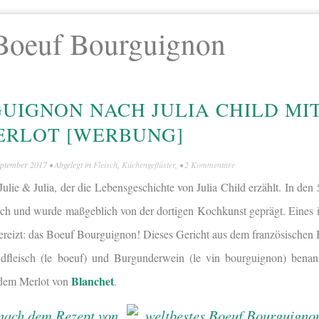
Boeuf Bourguignon
UIGNON NACH JULIA CHILD MI
ERLOT [WERBUNG]
eptember 2017
• Abgelegt in
Fleisch
,
Küchengeflüster
, •
2 Kommentare
ulie & Julia, der die Lebensgeschichte von Julia Child erzählt. In den 
ich und wurde maßgeblich von der dortigen Kochkunst geprägt. Eines i
reizt: das Boeuf Bourguignon! Dieses Gericht aus dem französischen 
dfleisch (le boeuf) und Burgunderwein (le vin bourguignon) benan
Blanchet
t dem Merlot von
.