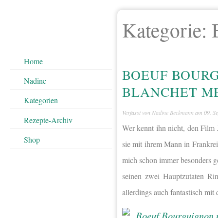
Kategorie:
Home
BOEUF BOURG
Nadine
BLANCHET M
Kategorien
Verfasst von
Nadine Beckmann
am
09. S
Rezepte-Archiv
Wer kennt ihn nicht, den Film J
Shop
sie mit ihrem Mann in Frankre
mich schon immer besonders ge
seinen zwei Hauptzutaten Rin
allerdings auch fantastisch mi