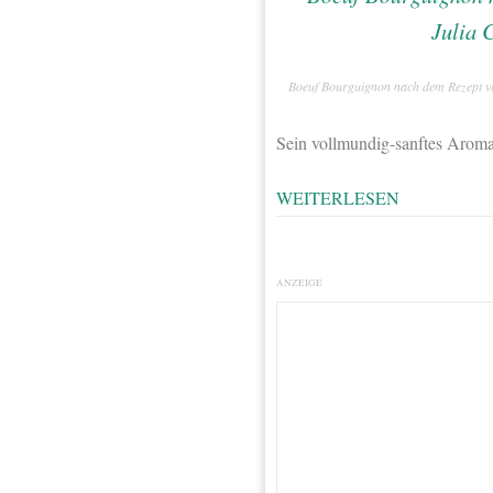
Boeuf Bourguignon nach dem Rezept vo
Sein vollmundig-sanftes Aroma 
WEITERLESEN
ANZEIGE