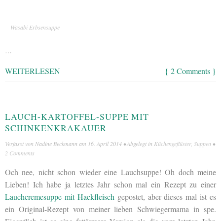
Wasabi Erbsensuppe
…
WEITERLESEN
{ 2 Comments }
LAUCH-KARTOFFEL-SUPPE MIT
SCHINKENKRAKAUER
Verfasst von
Nadine Beckmann
am
16. April 2014
• Abgelegt in
Küchengeflüster
,
Suppen
•
2 Comments
Och nee, nicht schon wieder eine Lauchsuppe! Oh doch meine
Lieben! Ich habe ja letztes Jahr schon mal ein Rezept zu einer
Lauchcremesuppe mit Hackfleisch
gepostet, aber dieses mal ist es
ein Original-Rezept von meiner lieben Schwiegermama in spe.