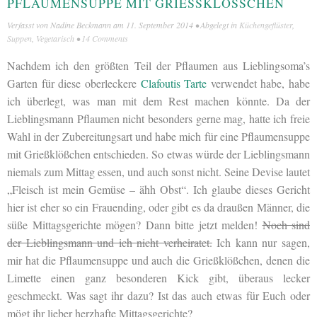
PFLAUMENSUPPE MIT GRIESSKLÖSSCHEN
Verfasst von
Nadine Beckmann
am
11. September 2014
• Abgelegt in
Küchengeflüster
,
Suppen
,
Vegetarisch
•
14 Comments
Nachdem ich den größten Teil der Pflaumen aus Lieblingsoma’s
Garten für diese oberleckere
Clafoutis Tarte
verwendet habe, habe
ich überlegt, was man mit dem Rest machen könnte. Da der
Lieblingsmann Pflaumen nicht besonders gerne mag, hatte ich freie
Wahl in der Zubereitungsart und habe mich für eine Pflaumensuppe
mit Grießklößchen entschieden. So etwas würde der Lieblingsmann
niemals zum Mittag essen, und auch sonst nicht. Seine Devise lautet
„Fleisch ist mein Gemüse – ähh Obst“. Ich glaube dieses Gericht
hier ist eher so ein Frauending, oder gibt es da draußen Männer, die
süße Mittagsgerichte mögen? Dann bitte jetzt melden!
Noch sind
der Lieblingsmann und ich nicht verheiratet.
Ich kann nur sagen,
mir hat die Pflaumensuppe und auch die Grießklößchen, denen die
Limette einen ganz besonderen Kick gibt, überaus lecker
geschmeckt. Was sagt ihr dazu? Ist das auch etwas für Euch oder
mögt ihr lieber herzhafte Mittagsgerichte?