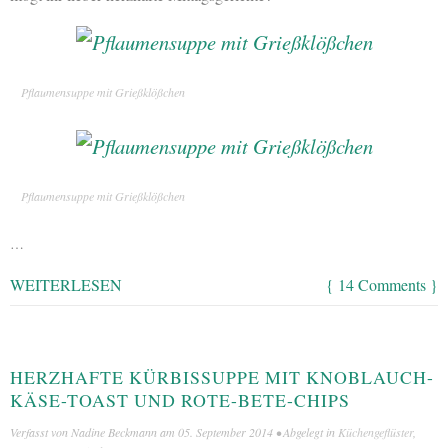
Pflaumensuppe mit Grießklößchen
Pflaumensuppe mit Grießklößchen
…
WEITERLESEN
{ 14 Comments }
HERZHAFTE KÜRBISSUPPE MIT KNOBLAUCH-
KÄSE-TOAST UND ROTE-BETE-CHIPS
Verfasst von
Nadine Beckmann
am
05. September 2014
• Abgelegt in
Küchengeflüster
,