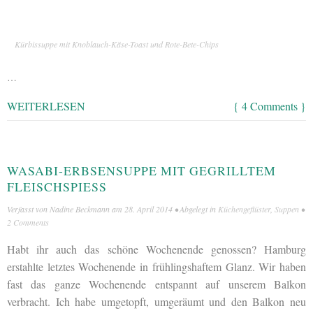
Kürbissuppe mit Knoblauch-Käse-Toast und Rote-Bete-Chips
…
WEITERLESEN
{ 4 Comments }
WASABI-ERBSENSUPPE MIT GEGRILLTEM
FLEISCHSPIESS
Verfasst von
Nadine Beckmann
am
28. April 2014
• Abgelegt in
Küchengeflüster
,
Suppen
•
2 Comments
Habt ihr auch das schöne Wochenende genossen? Hamburg
erstahlte letztes Wochenende in frühlingshaftem Glanz. Wir haben
fast das ganze Wochenende entspannt auf unserem Balkon
verbracht. Ich habe umgetopft, umgeräumt und den Balkon neu