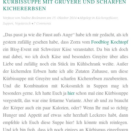
KÜRBISSUPPE MIT GRUYÈRE UND SCHARFEN
KICHERERBSEN
Verfasst von
Nadine Beckmann
am
15. Oktober 2014
• Abgelegt in
Küchengeflüster
,
Suppen
,
Vegetarisch
•
7 Comments
„Das passt ja wie die Faust aufs Auge“ habe ich mir gedacht, als ich
gestern zufällig gesehen habe, dass Zorra vom
Foodblog Kochtopf
ein Blog-Event mit Schweizer Käse veranstaltet. Da bin ich doch
mal dabei, wo ich doch Käse und besonders Gruyère über alles
Liebe und zufällig noch ein Stück im Kühlschrank weilte. Außer
der kichernden Erbsen hatte ich alle Zutaten Zuhause, um diese
Kürbissuppe mit Gruyère und scharfen Kichererbsen zuzubereiten.
Und die Kombination mit Kokosmilch in Suppen mag ich
besonders gerne. Ich hatte Euch ja
hier
schon mal eine Kürbissuppe
vorgestellt, das war eine fettarme Variante. Aber ab und zu braucht
der Körper auch ein paar Kalorien, oder? Wenn Ihr mal so richtig
Hunger und Appetit auf etwas sehr herzhaft Leckeres habt, dann
empfehle ich Euch diese Suppe hier! Ich könnte mich reinlegen.
Und ich bin froh, dass ich noch einiges an Kürbismus eingefroren