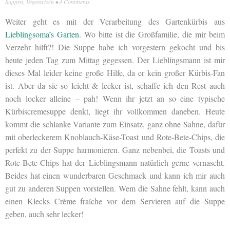
Suppen
,
Vegetarisch
•
4 Comments
Weiter geht es mit der Verarbeitung des Gartenkürbis aus
Lieblingsoma’s Garten
. Wo bitte ist die Großfamilie, die mir beim
Verzehr hilft?! Die Suppe habe ich vorgestern gekocht und bis
heute jeden Tag zum Mittag gegessen. Der Lieblingsmann ist mir
dieses Mal leider keine große Hilfe, da er kein großer Kürbis-Fan
ist. Aber da sie so leicht & lecker ist, schaffe ich den Rest auch
noch locker alleine – pah! Wenn ihr jetzt an so eine typische
Kürbiscremesuppe denkt, liegt ihr vollkommen daneben. Heute
kommt die schlanke Variante zum Einsatz, ganz ohne Sahne, dafür
mit oberleckerem Knoblauch-Käse-Toast und Rote-Bete-Chips, die
perfekt zu der Suppe harmonieren. Ganz nebenbei, die Toasts und
Rote-Bete-Chips hat der Lieblingsmann natürlich gerne vernascht.
Beides hat einen wunderbaren Geschmack und kann ich mir auch
gut zu anderen Suppen vorstellen. Wem die Sahne fehlt, kann auch
einen Klecks Crème fraîche vor dem Servieren auf die Suppe
geben, auch sehr lecker!