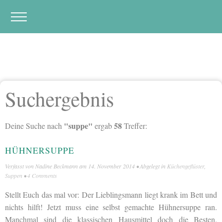
Suchergebnis
"suppe"
58
Deine Suche nach
ergab
Treffer:
HÜHNERSUPPE
Verfasst von
Nadine Beckmann
am
14. November 2014
• Abgelegt in
Küchengeflüster
,
Suppen
•
4 Comments
Stellt Euch das mal vor: Der Lieblingsmann liegt krank im Bett und
nichts hilft! Jetzt muss eine selbst gemachte Hühnersuppe ran.
Manchmal sind die klassischen Hausmittel doch die Besten.