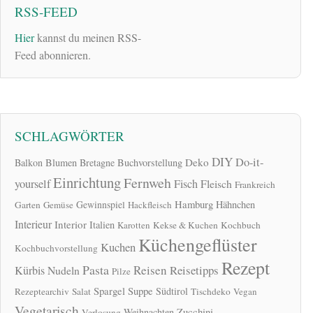
RSS-FEED
Hier
kannst du meinen RSS-
Feed abonnieren.
SCHLAGWÖRTER
DIY
Do-it-
Deko
Balkon
Blumen
Bretagne
Buchvorstellung
Einrichtung
Fernweh
yourself
Fisch
Fleisch
Frankreich
Hamburg
Gewinnspiel
Hähnchen
Garten
Gemüse
Hackfleisch
Interieur
Interior
Italien
Karotten
Kekse & Kuchen
Kochbuch
Küchengeflüster
Kuchen
Kochbuchvorstellung
Rezept
Pasta
Reisen
Reisetipps
Kürbis
Nudeln
Pilze
Spargel
Suppe
Südtirol
Rezeptearchiv
Salat
Tischdeko
Vegan
Vegetarisch
Zucchini
Weihnachten
Verlosung