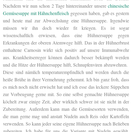
Nachdem wir nun schon 2 Tage hintereinander unsere
chinesische
Gemüsesuppe mit Hähnchenfleisch
gegessen haben, gab es gestern
und heute mal zur Abwechslung eine Hühnersuppe. Irgendwie
müssen wir ihn doch wieder fit kriegen. Es ist sogar
wissenschaftlich erwiesen, dass eine Hühnersuppe gegen
Erkrankungen der oberen Atemwege hilft. Das in der Hühnerbrust
enthaltene Carnosin wirkt sich positiv auf unsere Immunabwehr
aus. Krankheitserreger können dadurch besser bekämpft werden
und die Hitze der Hühnersuppe hilft, Schnupfenviren abzuwehren.
Diese sind nämlich temperaturempfindlich und werden durch die
heiße Brühe in ihrer Vermehrung gehemmt. Ich bin ganz froh, dass
es mich noch nicht erwischt hat und ich esse das leckere Süppchen
zur Vorbeugung gerne mit. So eine selbst gemachte Hühnersuppe
köchelt zwar einige Zeit, aber wirklich schwer ist sie nicht in der
Zubereitung. Außerdem kann man die Gemüsesorten verwenden,
die man gerne mag und anstatt Nudeln auch Reis oder Kartoffeln
verwenden. So kann jeder seine eigene Hühnersuppe nach Belieben
zubereiten. Ich habe für uns die Variante mit Nudeln gewählt.