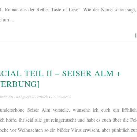
r 1. Roman aus der Reihe „Taste of Love“. Wie der Name schon sagt, 
ie um
…
{
CIAL TEIL II – SEISER ALM +
WERBUNG]
anuar 2017
• Abgelegt in
Fernweh
•
10 Comments
nderschöne Seiser Alm vorstelle, wünsche ich euch ein fröhlic
h hoffe, ihr seid alle gut reingerutscht und habt es euch über die Fe
oche vor Weihnachten so ein blöder Virus erwischt, aber pünktlich zu