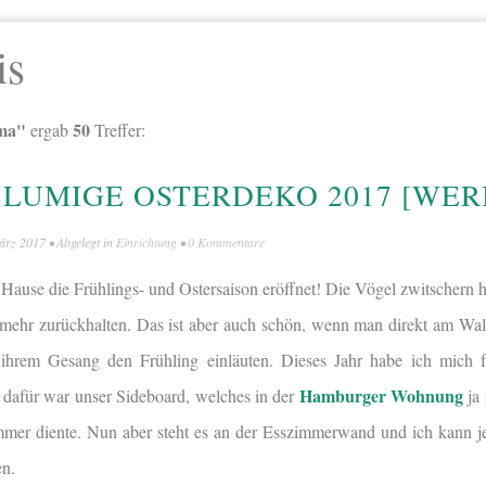
is
oma"
50
ergab
Treffer:
LUMIGE OSTERDEKO 2017 [WER
ärz 2017
• Abgelegt in
Einrichtung
•
0 Kommentare
u Hause die Frühlings- und Ostersaison eröffnet! Die Vögel zwitschern 
 mehr zurückhalten. Das ist aber auch schön, wenn man direkt am Wa
ihrem Gesang den Frühling einläuten. Dieses Jahr habe ich mich f
Hamburger Wohnung
 dafür war unser Sideboard, welches in der
ja 
r diente. Nun aber steht es an der Esszimmerwand und ich kann je
n.