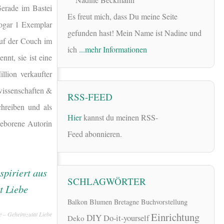
Gerade im Bastei
Es freut mich, dass Du meine Seite
 sogar 1 Exemplar
gefunden hast! Mein Name ist Nadine und
auf der Couch im
ich
...mehr Informationen
nt, sie ist eine
llion verkaufter
swissenschaften &
RSS-FEED
chreiben und als
Hier
kannst du meinen RSS-
 geborene Autorin
Feed abonnieren.
SCHLAGWÖRTER
Balkon
Blumen
Bretagne
Buchvorstellung
ve – Geheimzutat Liebe
Einrichtung
DIY
Do-it-yourself
Deko