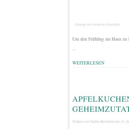
blumige und moderne Osterdeko
Um den Frühling ins Haus zu h
…
WEITERLESEN
APFELKUCHEN
GEHEIMZUTAT
Verfasst von
Nadine Beckmann
am
15. J