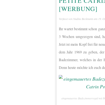
PETITE CATR
[WERBUNG]
Verfasst von
Nadine Beckmann
am
19. O
Ihr wartet bestimmt schon gan
3 Wochen umgezogen sind, hab
Jetzt ist mein Kopf frei für n
dem Jahr 1969 zu geben, der 
Badezimmer, welches in der F
Denn heute möchte ich euch d
eingemauertes Badezimmerregal mit Pe