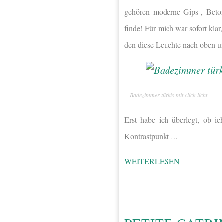
gehören moderne Gips-, Beton
finde! Für mich war sofort kla
den diese Leuchte nach oben u
Badezimmer türkis mit click-licht
Erst habe ich überlegt, ob i
Kontrastpunkt
…
WEITERLESEN