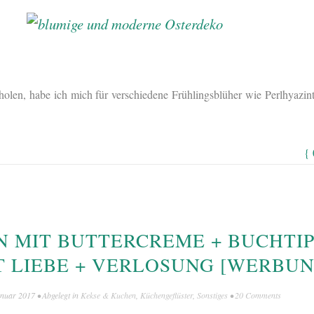
olen, habe ich mich für verschiedene Frühlingsblüher wie Perlhyazin
{
 MIT BUTTERCREME + BUCHTIP
 LIEBE + VERLOSUNG [WERBUN
anuar 2017
• Abgelegt in
Kekse & Kuchen
,
Küchengeflüster
,
Sonstiges
•
20 Comments