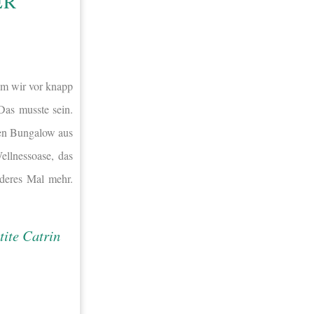
ER
em wir vor knapp
Das musste sein.
eren Bungalow aus
ellnessoase, das
nderes Mal mehr.