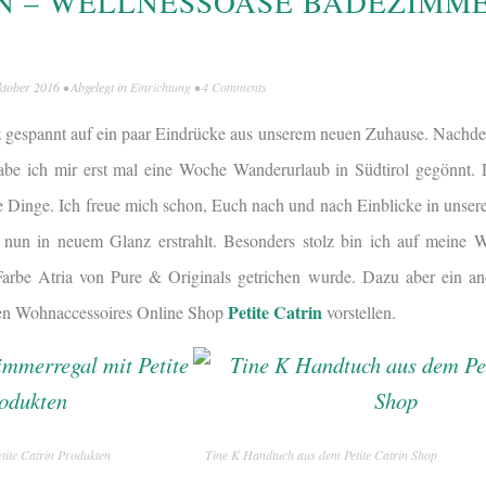
IN – WELLNESSOASE BADEZIMM
ktober 2016
• Abgelegt in
Einrichtung
•
4 Comments
z gespannt auf ein paar Eindrücke aus unserem neuen Zuhause. Nachd
e ich mir erst mal eine Woche Wanderurlaub in Südtirol gegönnt. 
eue Dinge. Ich freue mich schon, Euch nach und nach Einblicke in uns
nun in neuem Glanz erstrahlt. Besonders stolz bin ich auf meine W
arbe Atria von Pure & Originals getrichen wurde. Dazu aber ein a
Petite Catrin
en Wohnaccessoires Online Shop
vorstellen.
tite Catrin Produkten
Tine K Handtuch aus dem Petite Catrin Shop