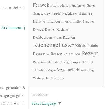
Fernweh
Fisch
Fleisch
Frankreich
Garten
drehen sich alle
Hamburg
Gewinnspiel
Gemüse
Hackfleisch
Interieur
Interior
Hähnchen
Italien
Karotten
 20 Comments }
Kekse & Kuchen
Kochbuch
Kuchen
Kochbuchvorstellung
Küchengeflüster
Kürbis
Nudeln
Rezept
Pasta
Reisen
Reisetipps
Pilze
Spargel
Suppe
Südtirol
Rezeptearchiv
Salat
Vegetarisch
Tischdeko
Vegan
Verlosung
Zucchini
Weihnachten
hes, gesundes &
TRANSLATE
iertage gut gehen
Select Language
▼
m 24.12. war ich