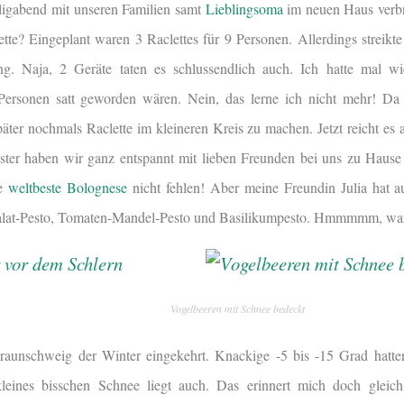
iligabend mit unseren Familien samt
Lieblingsoma
im neuen Haus verb
tte? Eingeplant waren 3 Raclettes für 9 Personen. Allerdings streikte
ung. Naja, 2 Geräte taten es schlussendlich auch. Ich hatte mal 
 Personen satt geworden wären. Nein, das lerne ich nicht mehr! D
äter nochmals Raclette im kleineren Kreis zu machen. Jetzt reicht es
ester haben wir ganz entspannt mit lieben Freunden bei uns zu Hause
ie
weltbeste Bolognese
nicht fehlen! Aber meine Freundin Julia hat 
salat-Pesto, Tomaten-Mandel-Pesto und Basilikumpesto. Hmmmmm, war 
Vogelbeeren mit Schnee bedeckt
raunschweig der Winter eingekehrt. Knackige -5 bis -15 Grad hatten
kleines bisschen Schnee liegt auch. Das erinnert mich doch gleic