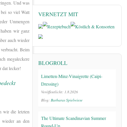
ringen. Und was
 bei so viel Watt
VERNETZT MIT
wieder Unmengen
a haben wir ganz
 aber auch wieder
 verbracht. Beim
auch megaleckere
BLOGROLL
dat lecker!
Limetten-Minz-Vinaigrette (Caipi-
Dressing)
Veröffentlicht: 1.8.2026
Blog:
Barbaras Spielwiese
 wir die letzten
The Ultimate Scandinavian Summer
h wieder an den
Round-Up