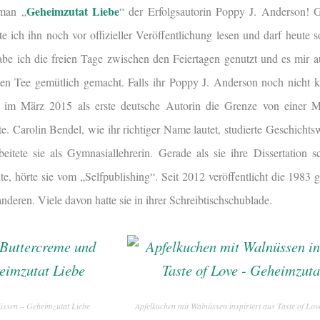
Geheimzutat Liebe
oman „
“ der Erfolgsautorin Poppy J. Anderson! 
e ich ihn noch vor offizieller Veröffentlichung lesen und darf heute
be ich die freien Tage zwischen den Feiertagen genutzt und es mir 
 Tee gemütlich gemacht. Falls ihr Poppy J. Anderson noch nicht ken
 im März 2015 als erste deutsche Autorin die Grenze von einer Mi
te. Carolin Bendel, wie ihr richtiger Name lautet, studierte Geschicht
eitete sie als Gymnasiallehrerin. Gerade als sie ihre Dissertation s
lte, hörte sie vom „Selfpublishing“. Seit 2012 veröffentlicht die 1983
deren. Viele davon hatte sie in ihrer Schreibtischschublade.
üssen – Geheimzutat Liebe
Apfelkuchen mit Walnüssen inspiriert aus Taste of Lo